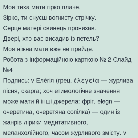
Моя тиха мати гірко плаче.
Зірко, ти снуєш вогнисту стрічку.
Серце матері свинець пронизав.
Двері, хто вас висадив із петель?
Моя ніжна мати вже не прийде.
Робота з інформаційною карткою № 2 Слайд
№4
Подпись: v Еле́гія (грец. ἐλεγεία — журлива
пісня, скарга; хоч етимологічне значення
може мати й інші джерела: фріг. elegn —
очеретина, очеретяна сопілка) — один із
жанрів лірики медитативного,
меланхолійного, часом журливого змісту. v