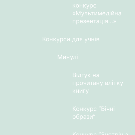
конкурс
«Мультимедійна
презентація…»
Конкурси для учнів
Минулі
Відгук на
прочитану влітку
книгу
Конкурс “Вічні
образи”
Конкурс “Зустріч з