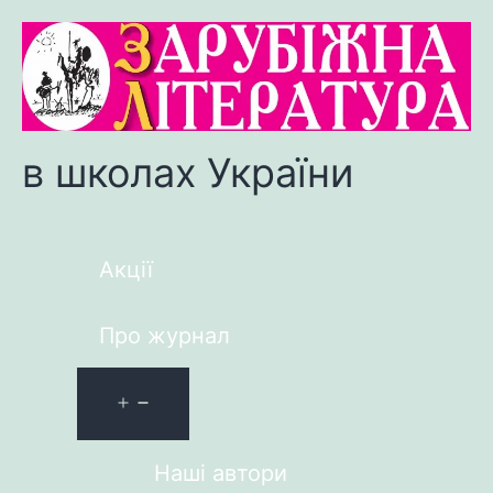
в школах України
Акції
Про журнал
Наші автори