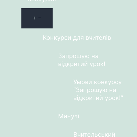
Конкурси для вчителів
Запрошую на
відкритий урок!
Умови конкурсу
“Запрошую на
відкритий урок!”
Минулі
Вчительський