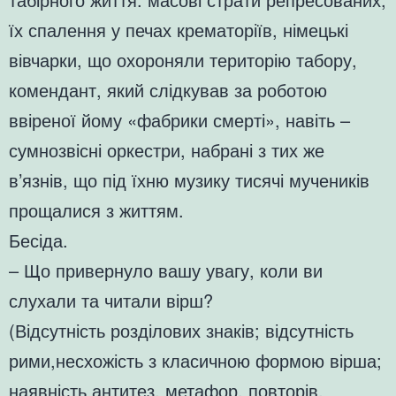
їх спалення у печах крематоріїв, німецькі
вівчарки, що охороняли територію табору,
комендант, який слідкував за роботою
ввіреної йому «фабрики смерті», навіть –
сумнозвісні оркестри, набрані з тих же
в’язнів, що під їхню музику тисячі мучеників
прощалися з життям.
Бесіда.
– Що привернуло вашу увагу, коли ви
слухали та читали вірш?
(Відсутність розділових знаків; відсутність
рими,несхожість з класичною формою вірша;
наявність антитез, метафор, повторів,