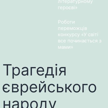
літературному
героєві»
Роботи
переможців
конкурсу «У світі
все починається з
мами»
Трагедія
єврейського
народу