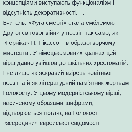
концепціями виступають функціоналізм і
відсутність декоративності. . .
Вчитель. «Фуга смерті» стала емблемою
Другої світової війни у поезії, так само, як
«Герніка» П. Пікассо – в образотворчому
мистецтві. У німецькомовних країнах цей
вірш давно увійшов до шкільних хрестоматій.
І не лише як яскравий взірець новітньої
поезії, а й як літературний пам’ятник жертвам
Голокосту. У цьому модерністському вірші,
насиченому образами-шифрами,
відтворюється погляд на Голокост
«зсередини» єврейської свідомості,