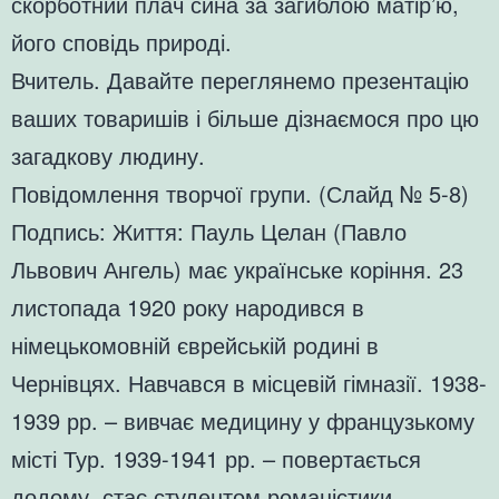
скорботний плач сина за загиблою матір’ю,
його сповідь природі.
Вчитель. Давайте переглянемо презентацію
ваших товаришів і більше дізнаємося про цю
загадкову людину.
Повідомлення творчої групи. (Слайд № 5-8)
Подпись: Життя: Пауль Целан (Павло
Львович Ангель) має українське коріння. 23
листопада 1920 року народився в
німецькомовній єврейській родині в
Чернівцях. Навчався в місцевій гімназії. 1938-
1939 рр. – вивчає медицину у французькому
місті Тур. 1939-1941 рр. – повертається
додому, стає студентом романістики