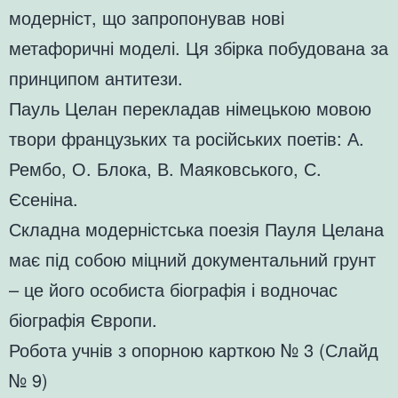
модерніст, що запропонував нові
метафоричні моделі. Ця збірка побудована за
принципом антитези.
Пауль Целан перекладав німецькою мовою
твори французьких та російських поетів: А.
Рембо, О. Блока, В. Маяковського, С.
Єсеніна.
Складна модерністська поезія Пауля Целана
має під собою міцний документальний грунт
– це його особиста біографія і водночас
біографія Європи.
Робота учнів з опорною карткою № 3 (Слайд
№ 9)