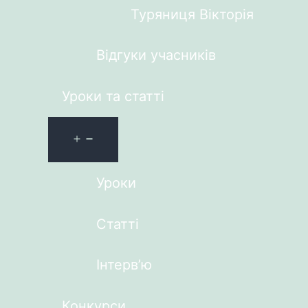
Туряниця Вікторія
Відгуки учасників
Уроки та статті
Уроки
Статті
Інтерв’ю
Конкурси