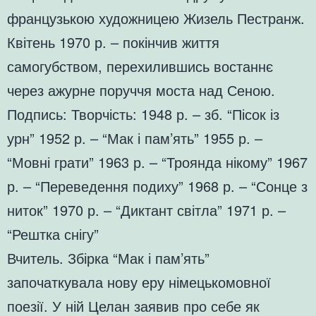
французькою художницею Жизель Пестранж.
Квітень 1970 р. – покінчив життя
самогубством, перехилившись востаннє
через ажурне поруччя моста над Сеною.
Подпись: Творчість: 1948 р. – зб. “Пісок із
урн” 1952 р. – “Мак і пам’ять” 1955 р. –
“Мовні грати” 1963 р. – “Троянда нікому” 1967
р. – “Переведення подиху” 1968 р. – “Сонце з
ниток” 1970 р. – “Диктант світла” 1971 р. –
“Рештка снігу”
Вчитель. Збірка “Мак і пам’ять”
започаткувала нову еру німецькомовної
поезії. У ній Целан заявив про себе як