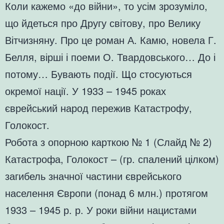
Коли кажемо «до війни», то усім зрозуміло,
що йдеться про Другу світову, про Велику
Вітчизняну. Про це роман А. Камю, новела Г.
Белля, вірші і поеми О. Твардовського… До і
потому… Бувають події. Що стосуються
окремої нації. У 1933 – 1945 роках
єврейський народ пережив Катастрофу,
Голокост.
Робота з опорною карткою № 1 (Слайд № 2)
Катастрофа, Голокост – (гр. спалений цілком)
загибель значної частини єврейського
населення Європи (понад 6 млн.) протягом
1933 – 1945 р. р. У роки війни нацистами