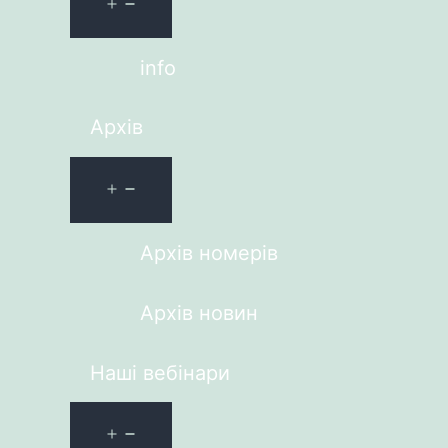
info
Архів
Архів номерів
Архів новин
Наші вебінари