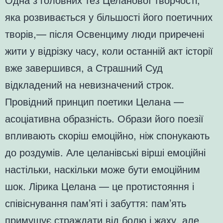
яка розвивається у більшості його поетичних
творів,— після Освенциму люди приречені
жити у відрізку часу, коли останній акт історії
вже завершився, а Страшний Суд
відкладений на невизначений строк.
Провідний принцип поетики Целана —
асоціативна образність. Образи його поезії
впливають скоріш емоційно, ніж спонукають
до роздумів. Але целанівські вірші емоційні
настільки, наскільки може бути емоційним
шок. Лірика Целана — це протистояння і
співіснування пам’яті і забуття: пам’ять
примушує страждати від болю і жаху, але