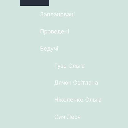
Заплановані
Проведені
Ведучі
Гузь Ольга
Дячок Світлана
Ніколенко Ольга
Сич Леся