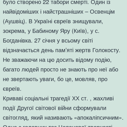
було створено 22 табори смерті. Один із
найвідоміших і найстрашніших – Освенцім
(Аушвіц). В Україні євреїв знищували,
зокрема, у Бабиному Яру (Київ), у с.
Богданівка. 27 січня у всьому світі
відзначається день пам’яті жертв Голокосту.
Не зважаючи на цю досить відому подію,
багато людей просто не знають про неї або
не звертають уваги, бо це, мовляв, про
євреїв.
Криваві соціальні трагедії ХХ ст. , жахливі
події Другої світової війни сформували
світогляд, який називають «апокаліпсичним».
Одна з головних тез Целанової творчості,