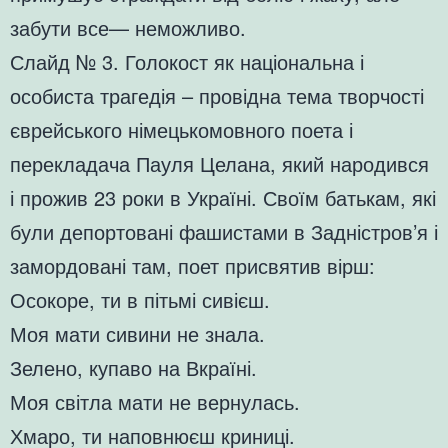
забути все— неможливо.
Слайд № 3. Голокост як національна і
особиста трагедія – провідна тема творчості
єврейського німецькомовного поета і
перекладача Пауля Целана, який народився
і прожив 23 роки в Україні. Своїм батькам, які
були депортовані фашистами в Задністров’я і
замордовані там, поет присвятив вірш:
Осокоре, ти в пітьмі сивієш.
Моя мати сивини не знала.
Зелено, купаво на Вкраїні.
Моя світла мати не вернулась.
Хмаро, ти наповнюєш криниці.