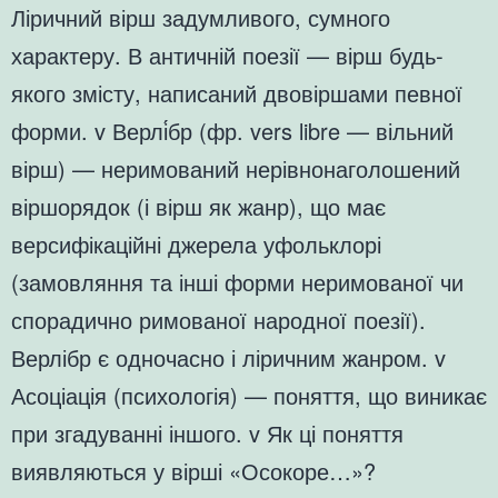
Ліричний вірш задумливого, сумного
характеру. В античній поезії — вірш будь-
якого змісту, написаний двовіршами певної
форми. v Верлі́бр (фр. vers libre — вільний
вірш) — неримований нерівнонаголошений
віршорядок (і вірш як жанр), що має
версифікаційні джерела уфольклорі
(замовляння та інші форми неримованої чи
спорадично римованої народної поезії).
Верлібр є одночасно і ліричним жанром. v
Асоціація (психологія) — поняття, що виникає
при згадуванні іншого. v Як ці поняття
виявляються у вірші «Осокоре…»?