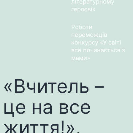
літературному
героєві»
Роботи
переможців
конкурсу «У світі
все починається з
мами»
«Вчитель –
це на все
життя!».