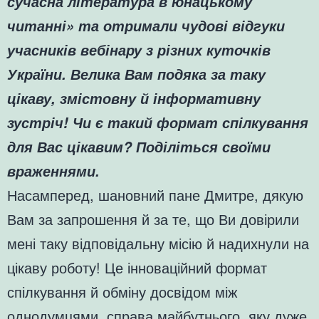
сучасна література в юнацькому
читанні» та отримали чудові відгуки
учасників вебінару з різних куточків
України. Велика Вам подяка за таку
цікаву, змістовну й інформативну
зустріч! Чи є такий формат спілкування
для Вас цікавим? Поділіться своїми
враженнями.
Насамперед, шановний пане Дмитре, дякую
Вам за запрошення й за те, що Ви довірили
мені таку відповідальну місію й надихнули на
цікаву роботу! Це інноваційний формат
спілкування й обміну досвідом між
однодумцями, справа майбутнього, яку дуже