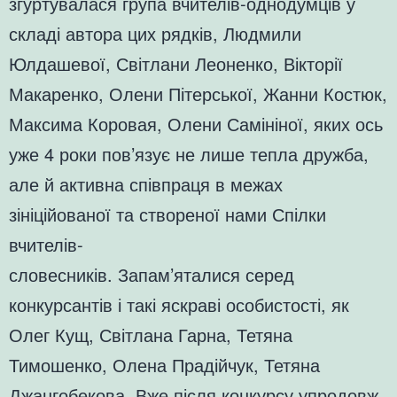
згуртувалася група вчителів-однодумців у
складі автора цих рядків, Людмили
Юлдашевої, Світлани Леоненко, Вікторії
Макаренко, Олени Пітерської, Жанни Костюк,
Максима Коровая, Олени Самініної, яких ось
уже 4 роки пов’язує не лише тепла дружба,
але й активна співпраця в межах
зініційованої та створеної нами Спілки
вчителів-
словесників. Запам’яталися серед
конкурсантів і такі яскраві особистості, як
Олег Кущ, Світлана Гарна, Тетяна
Тимошенко, Олена Прадійчук, Тетяна
Джангобекова. Вже після конкурсу упродовж