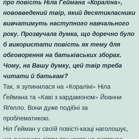
про повість Ніла Ґеймана «Кораліна»,
нововведений твір, який десятикласники
вивчатимуть наступного навчального
року. Прозвучала думка, що доречно було
б використати повість як тему для
обговорення на батьківських зборах.
Чому, на Вашу думку, цей твір треба
читати й батькам?
Так, я зупинилася на «Кораліні» Ніла
Ґеймана та «Каві з кардамоном» Йоанни
Яґелло. Вони дуже подібні за
проблематикою.
Ніл Ґейман у своїй повісті-казці наголошує,
що сучасним дітям так часто не вистачає,