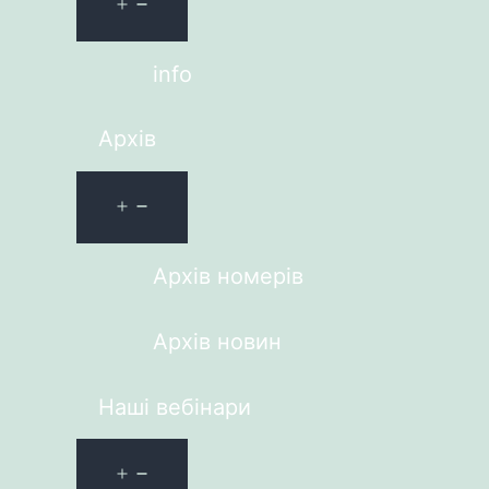
info
Архів
Архів номерів
Архів новин
Наші вебінари