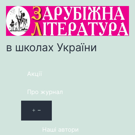
в школах України
Акції
Про журнал
Наші автори