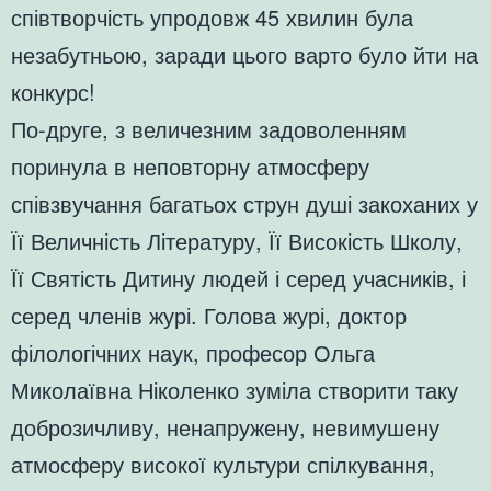
співтворчість упродовж 45 хвилин була
незабутньою, заради цього варто було йти на
конкурс!
По-друге, з величезним задоволенням
поринула в неповторну атмосферу
співзвучання багатьох струн душі закоханих у
Її Величність Літературу, Її Високість Школу,
Її Святість Дитину людей і серед учасників, і
серед членів журі. Голова журі, доктор
філологічних наук, професор Ольга
Миколаївна Ніколенко зуміла створити таку
доброзичливу, ненапружену, невимушену
атмосферу високої культури спілкування,