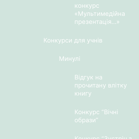
конкурс
«Мультимедійна
презентація…»
Конкурси для учнів
Минулі
Відгук на
прочитану влітку
книгу
Конкурс “Вічні
образи”
Конкурс “Зустріч з