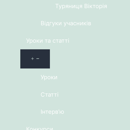
Туряниця Вікторія
Відгуки учасників
Уроки та статті
Уроки
Статті
Інтерв’ю
Конкурси