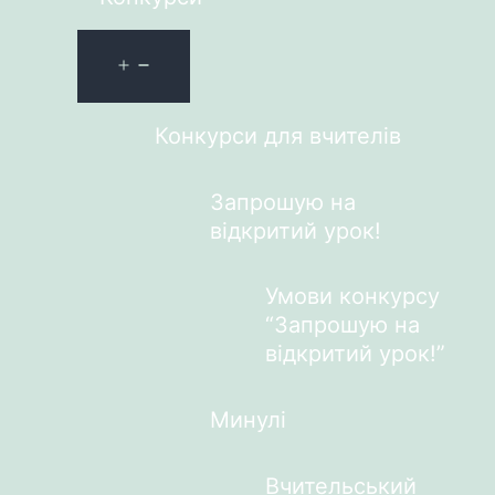
Конкурси для вчителів
Запрошую на
відкритий урок!
Умови конкурсу
“Запрошую на
відкритий урок!”
Минулі
Вчительський