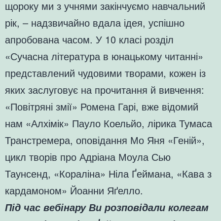
щороку ми з учнями закінчуємо навчальний
рік, – надзвичайно вдала ідея, успішно
апробована часом. У 10 класі розділ
«Сучасна література в юнацькому читанні»
представлений чудовими творами, кожен із
яких заслуговує на прочитання й вивчення:
«Повітряні змії» Ромена Гарі, вже відомий
нам «Алхімік» Пауло Коельйо, лірика Тумаса
Транстремера, оповідання Мо Яня «Геній»,
цикл творів про Адріана Моула Сью
Таунсенд, «Кораліна» Ніла Ґеймана, «Кава з
кардамоном» Йоанни Яґелло.
Під час вебінару Ви розповідали колегам