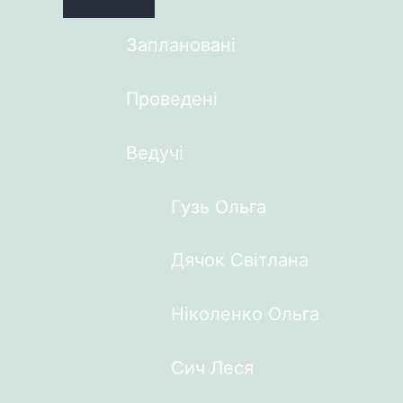
Заплановані
Проведені
Ведучі
Гузь Ольга
Дячок Світлана
Ніколенко Ольга
Сич Леся