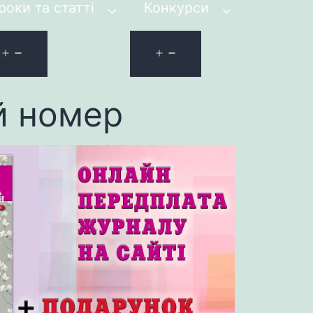
роки та статті
Конкурси
й номер