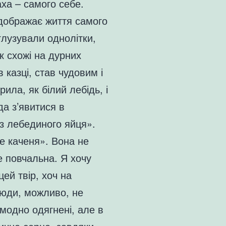
ха – самого себе.
ідображає життя самого
глузували однолітки,
ак схожі на дурних
 казці, став чудовим і
ила, як білий лебідь, і
да з’явитися в
 з лебединого яйця».
е каченя». Вона не
е повчальна. Я хочу
ей твір, хоч на
люди, можливо, не
модно одягнені, але в