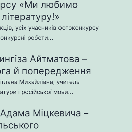
урсу «Ми любимо
 літературу!»
ців, усіх учасників фотоконкурсу
конкурсні роботи...
ингіза Айтматова –
га й попередження
ітлана Михайлівна, учитель
атури і російської мови...
 Адама Міцкевича –
льського