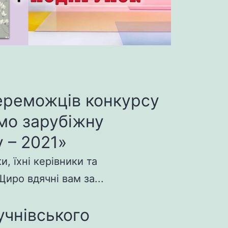
ереможців конкурсу
мо зарубіжну
 – 2021»
, їхні керівники та
иро вдячні вам за...
учнівського