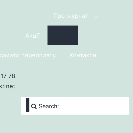
Про журнал
Акції
рмити передплату
Контакти
17 78
kr.net
Search: