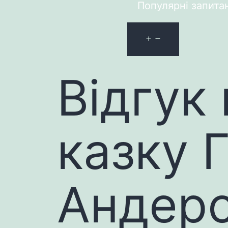
Популярні запита
Відгук 
казку Г
Андер