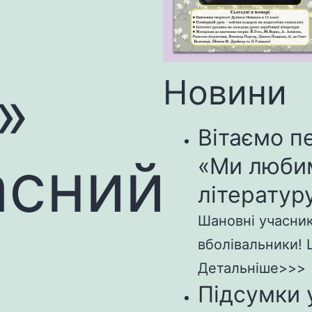
Новини
»
Вітаємо п
асний
«Ми люби
літературу
Шановні учасники
вболівальники! Щ
Детальніше>>>
Підсумки 