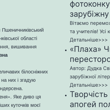
фотоконк
зарубіжну
Вітаємо перемож
 Пшеничниківський
та учителів! Усі 
ківської області
Детальніше>>>
ання, вишивання
«Плаха» Ч
вна
пересторо
Автор: Дудка Св
еличавих білосніжних
зарубіжної літер
на них і згадую
Детальніше>>>
Андерсена.
Творчість
еня». Яке диво ця
апогей по
ших куточків моєї