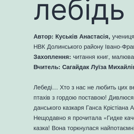
лебідь
Автор: Куськів Анастасія,
учениця
НВК Долинського району Івано-Фран
Захоплення:
читання книг, малюв
Вчитель: Сагайдак Луїза Михайлі
Лебеді… Хто з нас не любить цих в
птахів з гордою поставою! Дивлюся 
данського казкаря Ганса Крістіана 
Нещодавно я прочитала «Гидке кач
казка! Вона торкнулася найпотаємні