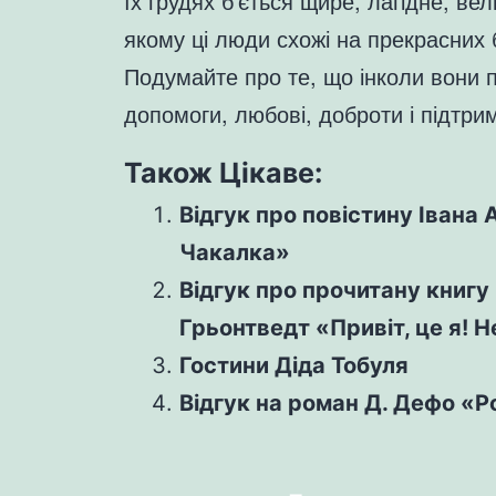
їх грудях б’ється щире, лагідне, ве
якому ці люди схожі на прекрасних 
Подумайте про те, що інколи вони 
допомоги, любові, доброти і підтри
Також Цікаве:
Відгук про повістину Івана 
Чакалка»
Відгук про прочитану книгу 
Грьонтведт «Привіт, це я! 
Гостини Діда Тобуля
Відгук на роман Д. Дефо «Р