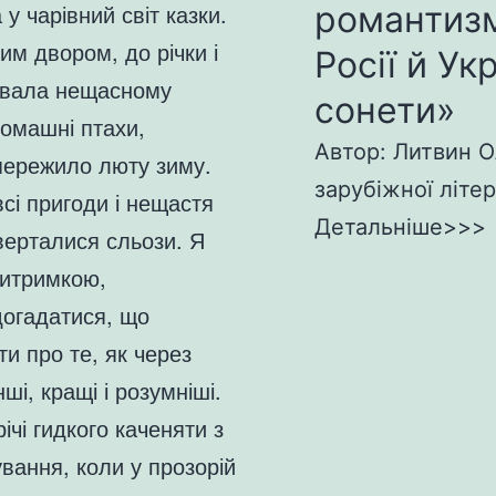
романтизм
у чарівний світ казки.
м двором, до річки і
Росії й Ук
чувала нещасному
сонети»
домашні птахи,
Автор: Литвин О
пережило люту зиму.
зарубіжної літер
всі пригоди і нещастя
Детальніше>>>
аверталися сльози. Я
витримкою,
догадатися, що
ти про те, як через
ші, кращі і розумніші.
ічі гидкого каченяти з
вання, коли у прозорій