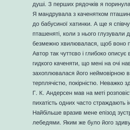
душі. З перших рядочків я поринула 
Я мандрувала з каченятком пташини
до бабусиної хатинки. А ще я спів
пташеняті, коли з нього глузували 
безмежно хвилювалася, щоб воно 
Автор так чуттєво і глибоко описує 
гидкого каченяти, що мені на очі н
захоплювалася його неймовірною 
терплячістю, покірністю. Неважко з
Г. К. Андерсен мав на меті розповіс
пихатість одних часто страждають ін
Найбільше вразив мене епізод зустр
лебедями. Яким же було його здиву