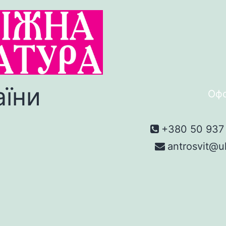
аїни
Офо
+380 50 937 
antrosvit@u