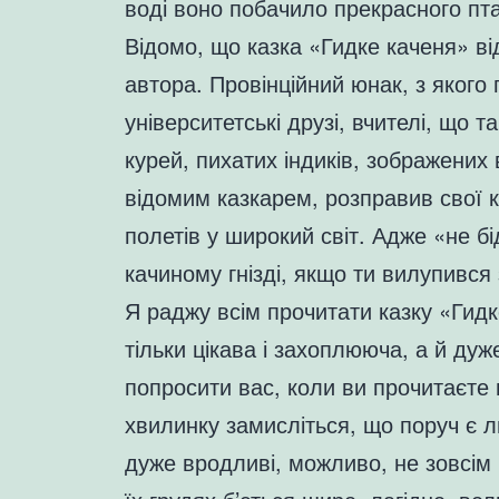
воді воно побачило прекрасного пта
Відомо, що казка «Гидке каченя» в
автора. Провінційний юнак, з якого 
університетські друзі, вчителі, що т
курей, пихатих індиків, зображених в
відомим казкарем, розправив свої кр
полетів у широкий світ. Адже «не бі
качиному гнізді, якщо ти вилупився
Я раджу всім прочитати казку «Гидк
тільки цікава і захоплююча, а й дуж
попросити вас, коли ви прочитаєте ц
хвилинку замисліться, що поруч є 
дуже вродливі, можливо, не зовсім 