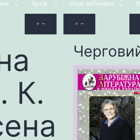
ння
Архів
Наші вебінари
У
на
Чергови
. К.
сена