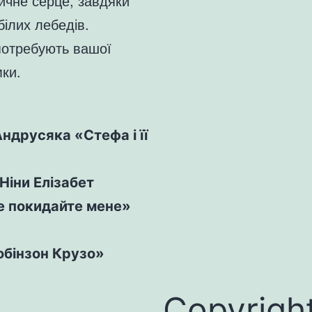
личне серце, завдяки
білих лебедів.
потребують вашої
мки.
Андрусяка «Стефа і її
Ніни Елізабет
Не покидайте мене»
обінзон Крузо»
Copyrigh