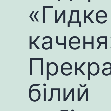
«Гидке
каченя
Прекр
білий