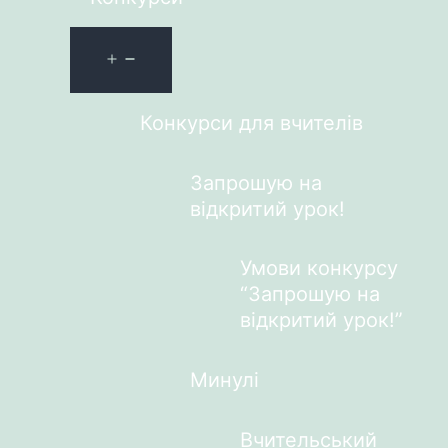
Конкурси для вчителів
Запрошую на
відкритий урок!
Умови конкурсу
“Запрошую на
відкритий урок!”
Минулі
Вчительський