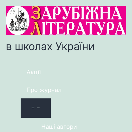
в школах України
Акції
Про журнал
Наші автори