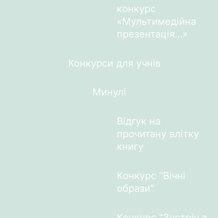
конкурс
«Мультимедійна
презентація…»
Конкурси для учнів
Минулі
Відгук на
прочитану влітку
книгу
Конкурс “Вічні
образи”
Конкурс “Зустріч з