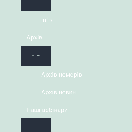
info
Архів
Архів номерів
Архів новин
Наші вебінари