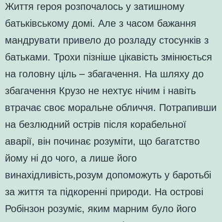
Життя героя розпочалось у затишному
батьківському домі. Але з часом бажання
мандрувати привело до розладу стосунків з
батьками. Трохи пізніше цікавість змінюється
на головну ціль – збагачення. На шляху до
збагачення Крузо не нехтує нічим і навіть
втрачає своє моральне обличчя. Потрапивши
на безлюдний острів після корабельної
аварії, він починає розуміти, що багатство
йому ні до чого, а лише його
винахідливість,розум допоможуть у баротьбі
за життя та підкоренні природи. На острові
Робінзон розуміє, яким марним було його