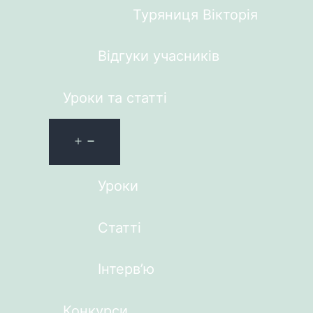
Туряниця Вікторія
Відгуки учасників
Уроки та статті
Уроки
Статті
Інтерв’ю
Конкурси