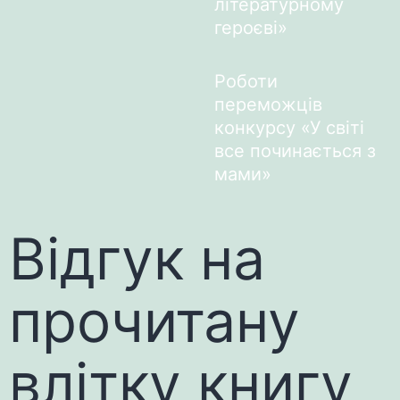
літературному
героєві»
Роботи
переможців
конкурсу «У світі
все починається з
мами»
Відгук на
прочитану
влітку книгу