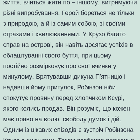
життя, вчиться жити по – іншому, витримуючи
різні випробування. Герой бореться не тільки
з природою, а й із самим собою, зі своїми
страхами і хвилюваннями. У Крузо багато
справ на острові, він навіть досягає успіхів в
облаштуванні свого буття, при цьому
постійно розмірковує про свої вчинки у
минулому. Врятувавши дикуна П’ятницю і
надавши йому притулок, Робінзон ніби
спокутує провину перед хлопчиком Ксурі,
якого колись продав. Він розуміє, що кожен
має право на волю, свободу думок і дій.
Одним із цікавих епізодів є зустріч Робінзона
Крузо з дикунами. Також особливе враження