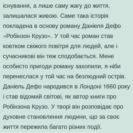
існування, а лише саму жагу до життя,
залишалася живою. Саме така історія
покладена в основу роману Даніеля Дефо
«Робінзон Крузо». У той час роман став
ковтком свіжого повітря для людей, але і
сучасникові він теж сподобається. Мене
особисто пригоди роману захопили, я ніби
перенеслася у той час на безлюдний острів.
Даніель Дефо народився в Лондоні 1660 року
і став відомий світові, як автор книги про
Робінзона Крузо. У творі він розповідає про
духовне становлення людини, що за своє
життя пережила багато різних події.