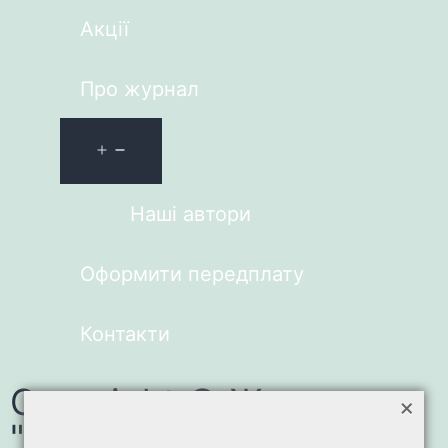
Акції
Про журнал
Наші автори
Оформити передплату
Контакти
Copyright © Журнал
×
"Зарубіжна література