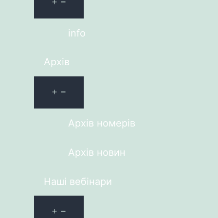
info
Архів
Архів номерів
Архів новин
Наші вебінари