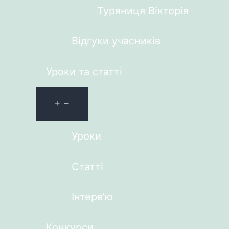
Туряниця Вікторія
Відгуки учасників
Уроки та статті
Уроки
Статті
Інтерв’ю
Конкурси