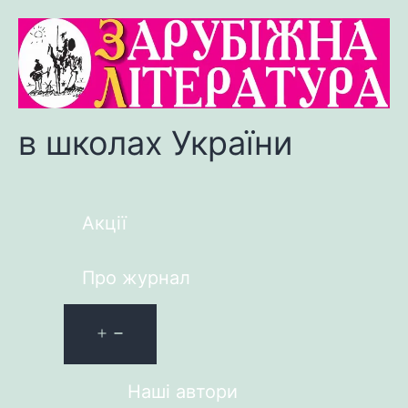
в школах України
Акції
Про журнал
Наші автори