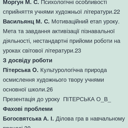
Моргун М. С.
Психологічні особливості
сприйняття учнями художньої літератури.22
Васильянц М. С.
Мотиваційний етап уроку.
Мета та завдання активізації пізнавальної
діяльності, нестандартні прийоми роботи на
уроках світової літератури.23
З досвіду роботи
Пітерська O.
Культурологічна природа
осмислення художнього твору учнями
основної школи.26
Презентація до уроку
ПІТЕРСЬКА О_В_
Фахові проблеми
Богосвятська А. І.
Ділова гра в навчальному
процесі.30