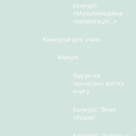
конкурс
«Мультимедійна
презентація…»
Конкурси для учнів
Минулі
Відгук на
прочитану влітку
книгу
Конкурс “Вічні
образи”
Конкурс “Зустріч з