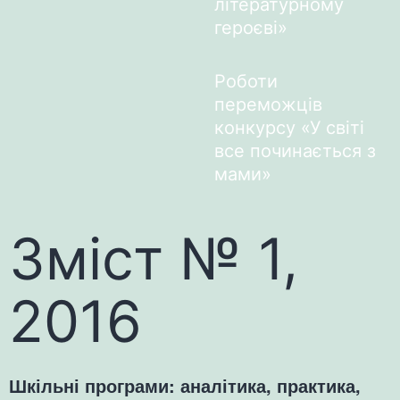
літературному
героєві»
Роботи
переможців
конкурсу «У світі
все починається з
мами»
Зміст № 1,
2016
Шкільні програми: аналітика, практика,