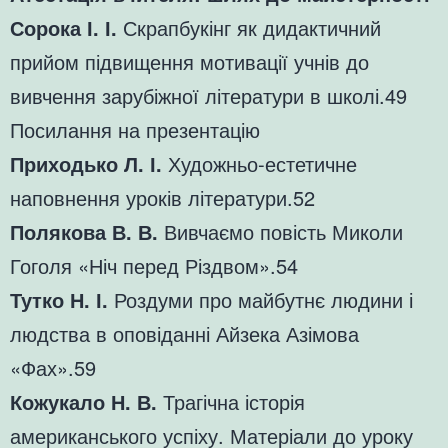
Сорока І. І.
Скрапбукінг як дидактичний
прийом підвищення мотивації учнів до
вивчення зарубіжної літератури в школі.49
Посилання на презентацію
Приходько Л. І.
Художньо-естетичне
наповнення уроків літератури.52
Полякова В. В.
Вивчаємо повість Миколи
Гоголя «Ніч перед Різдвом».54
Тутко Н. І.
Роздуми про майбутнє людини і
людства в оповіданні Айзека Азімова
«Фах».59
Кожукало Н. В.
Трагічна історія
американського успіху. Матеріали до уроку