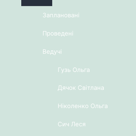
Заплановані
Проведені
Ведучі
Гузь Ольга
Дячок Світлана
Ніколенко Ольга
Сич Леся