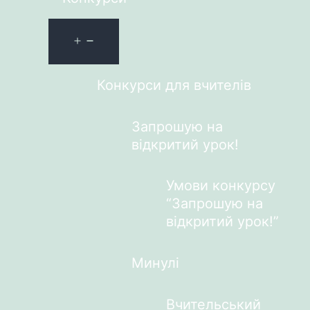
Конкурси для вчителів
Запрошую на
відкритий урок!
Умови конкурсу
“Запрошую на
відкритий урок!”
Минулі
Вчительський