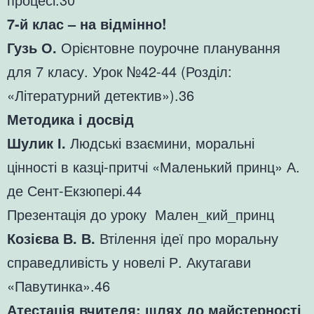
7-й клас – на відмінно!
Гузь О.
Орієнтовне поурочне планування
для 7 класу. Урок №42-44 (Розділ:
«Літературний детектив»).36
Методика і досвід
Шулик І.
Людські взаємини, моральні
цінності в казці-притчі «Маленький принц» А.
де Сент-Екзюпері.44
Презентація до уроку
Мален_кий_принц
Козієва В. В.
Втілення ідеї про моральну
справедливість у новелі Р. Акутагави
«Павутинка».46
Атестація вчителя: шлях до майстерності