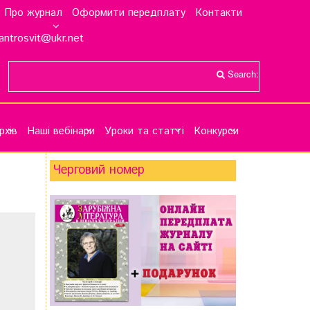
Про журнал
Оформити передплату
Контакти
antrosvit@ukr.net
Search:
рхів
Наші вебінари
Уроки та статті
Конкурси
Черговий номер