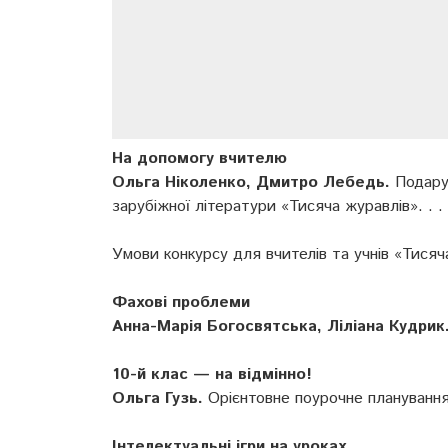
На допомогу вчителю
Ольга Ніколенко, Дмитро Лебедь.
Подарун
зарубіжної літератури «Тисяча журавлів». . . 
Умови конкурсу для вчителів та учнів «Тисяча
Фахові проблеми
Анна-Марія Богосвятська, Ліліана Кудрик
10-й клас — на відмінно!
Ольга Гузь.
Орієнтовне поурочне планування 
Інтелектуальні ігри на уроках