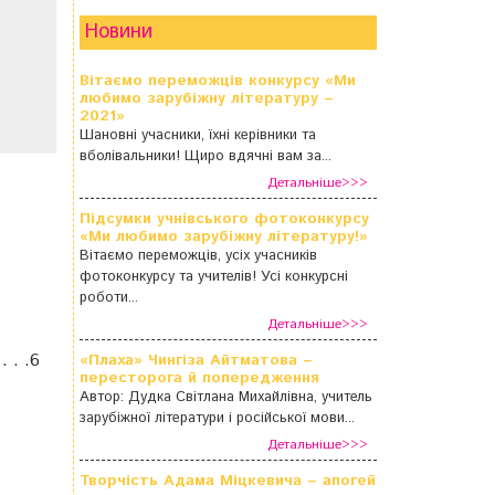
Новини
Вітаємо переможців конкурсу «Ми
любимо зарубіжну літературу –
2021»
Шановні учасники, їхні керівники та
вболівальники! Щиро вдячні вам за...
Детальніше>>>
Підсумки учнівського фотоконкурсу
«Ми любимо зарубіжну літературу!»
Вітаємо переможців, усіх учасників
фотоконкурсу та учителів! Усі конкурсні
роботи...
Детальніше>>>
 . .6
«Плаха» Чингіза Айтматова –
пересторога й попередження
Автор: Дудка Світлана Михайлівна, учитель
зарубіжної літератури і російської мови...
Детальніше>>>
Творчість Адама Міцкевича – апогей