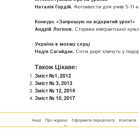
Наталія Гордій.
Фотоквести для учнів 5-11 кла
Конкурс «Запрошую на відкритий урок!»
Андрій Логінов.
Сторінка емігрантської культ
Україна в моєму серці
Надія Сагайдак.
Сотні доріг кличуть у подор
Також Цікаве:
Зміст №1, 2012
Зміст № 3, 2013
Зміст № 12, 2014
Зміст № 10, 2017
Акції
Про журнал
Оформити передплату
Контакти