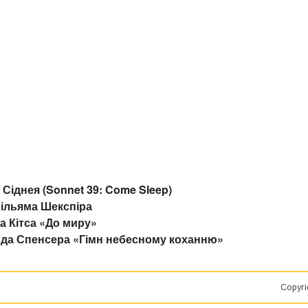
 Сіднея (Sonnet 39: Come Sleep)
Вільяма Шекспіра
а Кітса «До миру»
унда Спенсера «Гімн небесному коханню»
Copyri