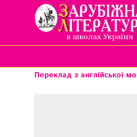
в школах України
Переклад з англійської м