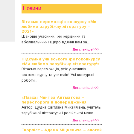
Новини
Вітаємо переможців конкурсу «Ми
любимо зарубіжну літературу –
2021»
Шановні учасники, їхні керівники та
вболівальники! Щиро вдячні вам за...
Детальніше>>>
Підсумки учнівського фотоконкурсу
«Ми любимо зарубіжну літературу!»
Вітаємо переможців, усіх учасників
фотоконкурсу та учителів! Усі конкурсні
роботи...
Детальніше>>>
«Плаха» Чингіза Айтматова –
пересторога й попередження
Автор: Дудка Світлана Михайлівна, учитель
зарубіжної літератури і російської мови...
Детальніше>>>
Творчість Адама Міцкевича – апогей