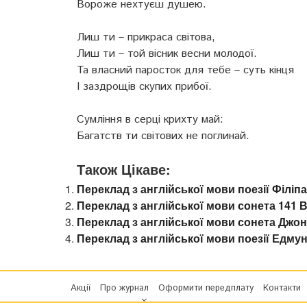
Вороже нехтуєш душею.
Лиш ти – прикраса світова,
Лиш ти – той вісник весни молодої.
Та власний паросток для тебе – суть кінця
І заздрощів скупих прибої.
Сумління в серці крихту май:
Багатств ти світових не поглинай.
Також Цікаве:
Переклад з англійської мови поезії Філіпа
Переклад з англійської мови сонета 141 
Переклад з англійської мови сонета Джон
Переклад з англійської мови поезії Едм
Акції
Про журнал
Оформити передплату
Контакти