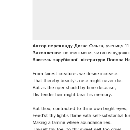
Автор перекладу Дигас Ольга,
учениця 11-
Захоплення:
іноземні мови, читання художнь
Вчитель зарубіжної літератури Попова На
From fairest creatures we desire increase.
That thereby beauty’s rose might never die.
But as the riper should by time decease,
I lis tender heir might bear his memory:
But thou, contracted to thine own bright eyes,
Feed’st thy light’s flame with self-substantial fue
Making a famine where abundance lies.
Thyself thy foe, to thy sweet self too cruel.