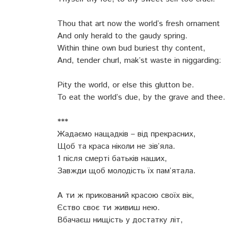
Thou that art now the world’s fresh ornament
And only herald to the gaudy spring.
Within thine own bud buriest thy content,
And, tender churl, mak’st waste in niggarding:
Pity the world, or else this glutton be.
To eat the world’s due, by the grave and thee.
***
Жадаємо нащадків – від прекрасних,
Щоб та краса ніколи не зів’яла.
1 після смерті батьків наших,
Завжди щоб молодість їх пам’ятала.
А ти ж прикований красою своїх вік,
Єство своє ти живиш нею.
Вбачаєш нищість у достатку літ,