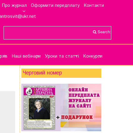
Про журнал
Оформити передплату
Контакти
antrosvit@ukr.net
Search:
рхів
Наші вебінари
Уроки та статті
Конкурси
Черговий номер