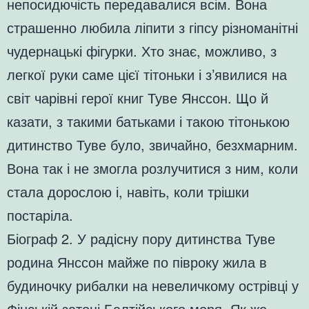
непосидючість передавалися всім. Вона
страшенно любила ліпити з гіпсу різноманітні
чудернацькі фігурки. Хто знає, можливо, з
легкої руки саме цієї тітоньки і з’явилися на
світ чарівні герої книг Туве Янссон. Що й
казати, з такими батьками і такою тітонькою
дитинство Туве було, звичайно, безхмарним.
Вона так і не змогла розлучитися з ним, коли
стала дорослою і, навіть, коли трішки
постаріла.
Біограф 2. У радісну пору дитинства Туве
родина Янссон майже по півроку жила в
будиночку рибалки на невеличкому острівці у
Фінській затоці Балтійського моря. Як же