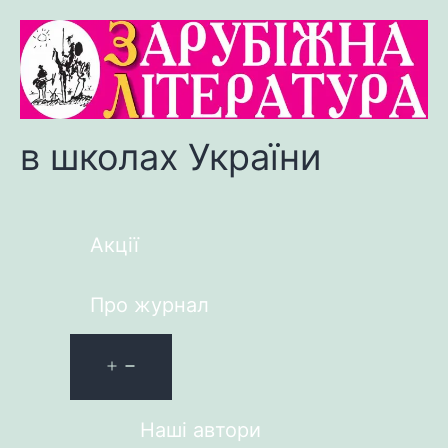
в школах України
Акції
Про журнал
Наші автори