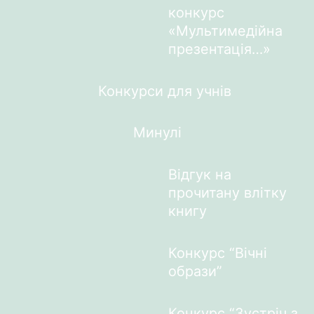
конкурс
«Мультимедійна
презентація…»
Конкурси для учнів
Минулі
Відгук на
прочитану влітку
книгу
Конкурс “Вічні
образи”
Конкурс “Зустріч з