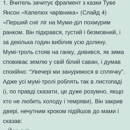
1. Вчитель зачитує фрагмент з казки Туве
Янсон «Капелюх чарівника» (Слайд 4)
«Перший сніг ліг на Муми-діл похмурим
ранком. Він підкрався, густий і безмовний, і
за декілька годин вибілив усю долину.
Мумі-троль стояв на ганку, дивився, як зима
сповиває землю у свій білий саван, і думав
спокійно: “Увечері ми зануримося в сплячку”.
Адже усі мумі-тролі роблять так в листопаді
(і, по правді сказати, це дуже розумно, якщо
хто не любить холоду і темряви). Він закрив
двері, нечутним кроком підійшов до мами і
сказав: