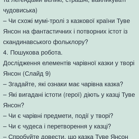
чудовиська)
– Чи схожі мумі-тролі з казкової країни Туве
Янсон на фантастичних і потворних істот із
скандинавського фольклору?
4. Пошукова робота.
Дослідження елементів чарівної казки у творі
Янсон (Слайд 9)
– Згадайте, які ознаки має чарівна казка?
– Які вигадані істоти (герої) діють у казці Туве
Янсон?
– Чи є чарівні предмети, події у творі?
– Чи є чудеса і перетворення у казці?
– Спробуйте довести, що казка Туве Янсон