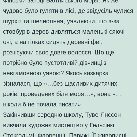
чудово було гуляти в лісі, де звідусіль чулися
шурхіт та шелестіння, уявляючи, що з-за
стовбурів дерев дивляться маленькі сяючі
очі, а на гілках сидять деревні феї,
розчісуючи своє довге волосся! Що ще
потрібно було пустотливій дівчинці з
невгамовною уявою? Якось казкарка
зізналася, що «…без щасливих дитячих
років, проведених біля моря…», вона «…
ніколи б не почала писати».
Закінчивши середню школу, Туве Янссон
вивчала художнє мистецтво у Гельсінкі,
Стокгольмі, Флоренції, Парижі. Її живописні