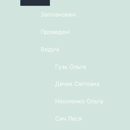
Заплановані
Проведені
Ведучі
Гузь Ольга
Дячок Світлана
Ніколенко Ольга
Сич Леся