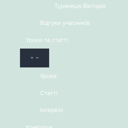
Туряниця Вікторія
Відгуки учасників
Уроки та статті
Уроки
Статті
Інтерв’ю
Конкурси