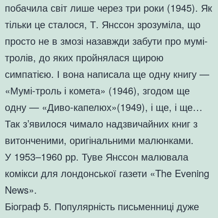
побачила світ лише через три роки (1945). Як
тільки це сталося, Т. Янссон зрозуміла, що
просто не в змозі назавжди забути про мумі-
тролів, до яких пройнялася щирою
симпатією. І вона написала ще одну книгу —
«Мумі-троль і комета» (1946), згодом ще
одну — «Диво-капелюх»(1949), і ще, і ще…
Так з’явилося чимало надзвичайних книг з
витонченими, оригінальними малюнками.
У 1953–1960 рр. Туве Янссон малювала
комікси для лондонської газети «The Evening
News».
Біограф 5. Популярність письменниці дуже