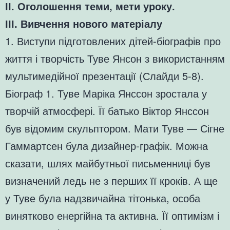
ІІ. Оголошення теми, мети уроку.
ІІІ. Вивчення нового матеріалу
1. Виступи підготовлених дітей-біографів про
життя і творчість Туве Янсон з використанням
мультимедійної презентації (Слайди 5-8).
Біограф 1. Туве Маріка Янссон зростала у
творчій атмосфері. Її батько Віктор Янссон
був відомим скульптором. Мати Туве — Сігне
Гаммартсен була дизайнер-графік. Можна
сказати, шлях майбутньої письменниці був
визначений ледь не з перших її кроків. А ще
у Туве була надзвичайна тітонька, особа
винятково енергійна та активна. Її оптимізм і