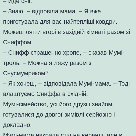
– Йде сніг.
– Знаю, – відповіла мама. – Я вже
приготувала для вас найтепліші ковдри.
Можеш лягти вгорі в західній кімнаті разом зі
Сниффом.
– Снифф страшенно хропе, – сказав Мумі-
троль. – Можна я ляжу разом з
Снусмумриком?
– Як хочеш, – відповідала Мумі-мама. – Тоді
влаштуємо Сниффа в східній.
Мумі-сімейство, усі його друзі і знайомі
готувалися до довгої зимівлі серйозно і
докладно.
Мумі-мама накрила стіл на веранді, але в