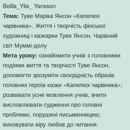
Bolila_Ylia_ Yansson
Тема:
Туве Маріка Янсон «Капелюх
чарівника». Життя і творчість фінської
художниці і казкарки Туве Янсон. Чарівний
світ Муммі-долу
Мета уроку:
ознайомити учнів з головними
подіями життя та творчості Туве Янсон,
допомогти зрозуміти своєрідність образів
головних героїв казки «Капелюх чарівника»;
розвивати усне мовлення учнів, вчити
висловлювати судження про головні
проблеми, порушені письменницею;
виховувати віру любов до читання.