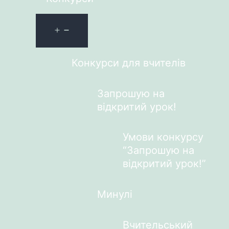
Конкурси для вчителів
Запрошую на
відкритий урок!
Умови конкурсу
“Запрошую на
відкритий урок!”
Минулі
Вчительський