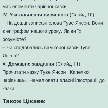
має елементи чарівної казки.
ІV. Узагальнення вивченого
(Слайд 10)
– На дошці записані слова Туве Янсон. Вони
є епіграфом нашого уроку. Як ви їх
розумієте?
– Чи сподобались вам герої казки Туве
Янсон?
V. Домашнє завдання
(Слайд 11)
Прочитати казку Туве Янсон «Капелюх
чарівника». Намалювати власні ілюстрації до
казки.
Також Цікаве: