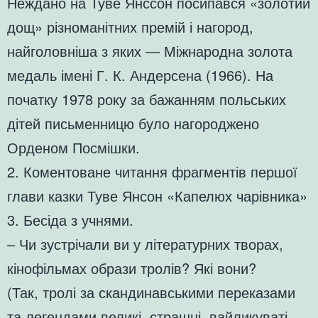
Неждано на Туве Янссон посипався «золотий
дощ» різноманітних премій і нагород,
найголовніша з яких — Міжнародна золота
медаль імені Г. К. Андерсена (1966). На
початку 1978 року за бажанням польських
дітей письменницю було нагороджено
Орденом Посмішки.
2. Коментоване читання фрагментів першої
глави казки Туве Янсон «Капелюх чарівника»
3. Бесіда з учнями.
– Чи зустрічали ви у літературних творах,
кінофільмах образи тролів? Які вони?
(Так, тролі за скандинавськими переказами
та легендами великі, страшні, вайликуваті