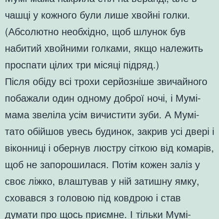
чашці у кожного були лише хвойні голки.
(Абсолютно необхідно, щоб шлунок був
набитий хвойними голками, якщо належить
проспати цілих три місяці підряд.)
Після обіду всі трохи серйозніше звичайного
побажали один одному доброї ночі, і Мумі-
мама звеліла усім вичистити зуби. А Мумі-
тато обійшов увесь будинок, закрив усі двері і
віконниці і обернув люстру сіткою від комарів,
щоб не запорошилася. Потім кожен заліз у
своє ліжко, влаштував у ній затишну ямку,
сховався з головою під ковдрою і став
думати про щось приємне. І тільки Мумі-