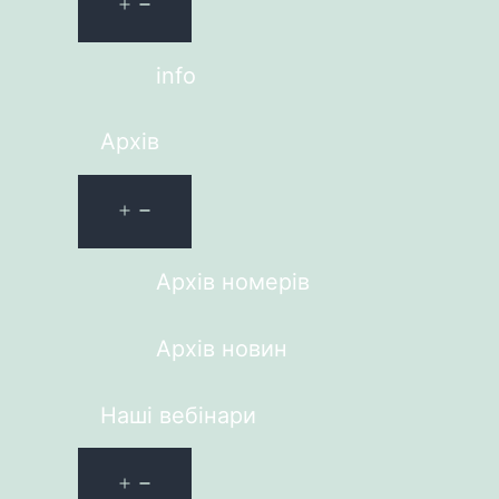
info
Архів
Архів номерів
Архів новин
Наші вебінари