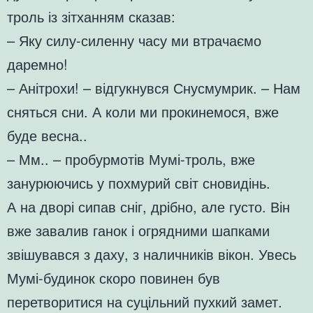
троль із зітханням сказав:
– Яку силу-силенну часу ми втрачаємо
даремно!
– Анітрохи! – відгукнувся Снусмумрик. – Нам
сняться сни. А коли ми прокинемося, вже
буде весна..
– Мм.. – пробурмотів Мумі-троль, вже
занурюючись у похмурий світ сновидінь.
А на дворі сипав сніг, дрібно, але густо. Він
вже завалив ганок і огрядними шапками
звішувався з даху, з наличників вікон. Увесь
Мумі-будинок скоро повинен був
перетворитися на суцільний пухкий замет.