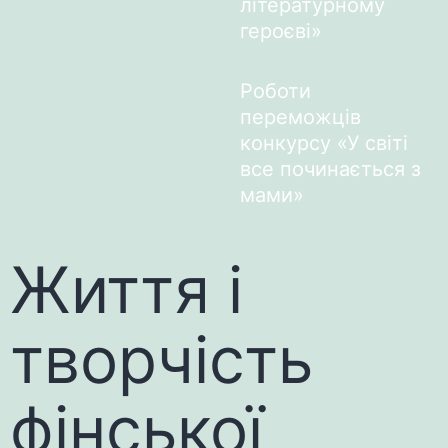
літературному
героєві»
Роботи
переможців
конкурсу «У світі
все починається з
мами»
Життя і
творчість
фінської