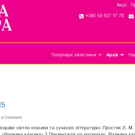
Акції
П
+380 50 937 17 78
Популярні запитання
Архів
На
15
e a Comment
скраве світло класики та сучасної літератури» Простяк Л. М.
 «Різдвяна класика».2 Презентація до матеріалу Різдвяна кл