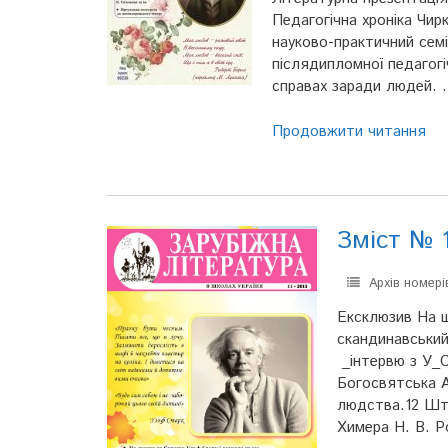
Педагогічна хроніка Чир
науково-практичний семі
післядипломної педагог
справах заради людей.
Продовжити читання
Зміст № 1
Архів номері
Ексклюзив На ш
скандинавський
_інтервю з У_С
Богосвятська А
людства.12 Штр
Химера Н. В. Р