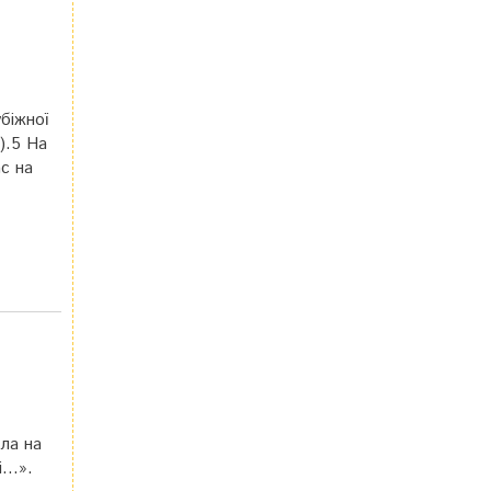
біжної
.).5 На
ас на
іла на
і…».