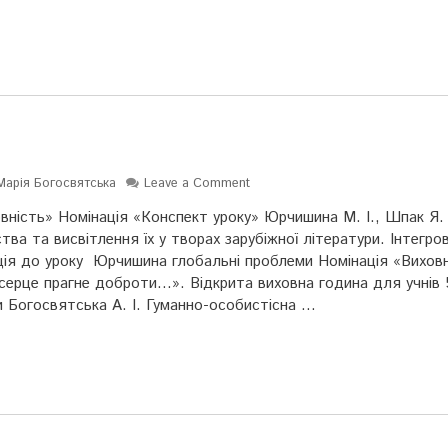
Марія Богосвятська
Leave a Comment
вність» Номінація «Конспект уроку» Юрчишина М. І., Шпак Я.
ва та висвітлення їх у творах зарубіжної літератури. Інтегро
ація до уроку Юрчишина глобальні проблеми Номінація «Вихов
 серце прагне доброти…». Відкрита виховна година для учнів
и Богосвятська А. І. Гуманно-особистісна …