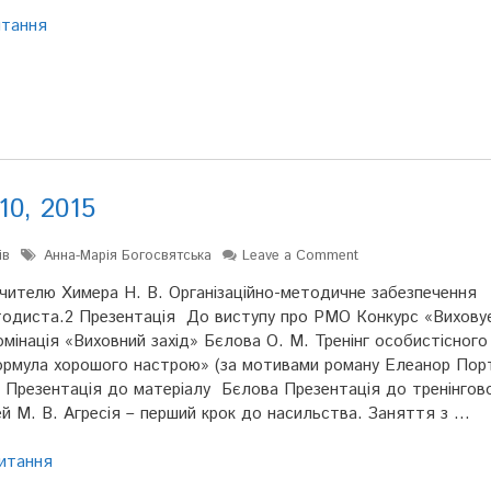
итання
10, 2015
ів
Анна-Марія Богосвятська
Leave a Comment
чителю Химера Н. В. Організаційно-методичне забезпечення
тодиста.2 Презентація До виступу про РМО Конкурс «Вихову
мінація «Виховний захід» Бєлова О. М. Тренінг особистісного
рмула хорошого настрою» (за мотивами роману Елеанор Пор
8 Презентація до матеріалу Бєлова Презентація до тренінгов
й М. В. Агресія – перший крок до насильства. Заняття з …
итання