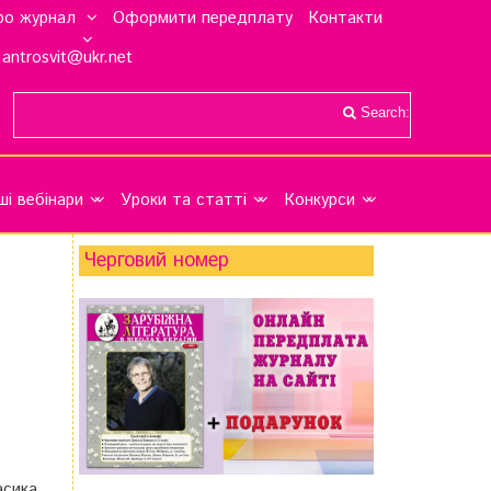
ро журнал
Оформити передплату
Контакти
antrosvit@ukr.net
Search:
ші вебінари
Уроки та статті
Конкурси
Черговий номер
асика