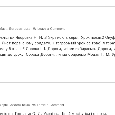
5
Марія Богосвятська
Leave a Comment
ність» Яворська Н. Н. З Україною в серці. Урок поезії.2 Онуфр
 Лист пораненому солдату. Інтегрований урок світової літера
 у 5 класі.6 Сорока І. І. Дороги, які ми вибираємо. Дороги, я
ція до уроку Сорока Дороги, які ми обираємо Моцак Т. М. У
Марія Богосвятська
Leave a Comment
ність» Гонтарук О. Д. Україна… Край моєї втіхи і сльози.