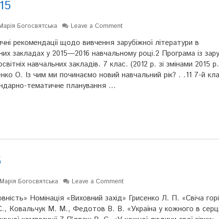
15
Марія Богосвятська
Leave a Comment
чні рекомендації щодо вивчення зарубіжної літератури в
них закладах у 2015—2016 навчальному році.2 Програма із зару
вітніх навчальних закладів. 7 клас. (2012 р. зі змінами 2015 р
ко О. Із чим ми починаємо новий навчальний рік? . .11 7-й кл
лендарно-тематичне планування …
5
Марія Богосвятська
Leave a Comment
ність» Номінація «Виховний захід» Грисенко Л. П. «Свіча гор
С., Ковальчук М. М., Федотов В. В. «Україна у кожного в серц