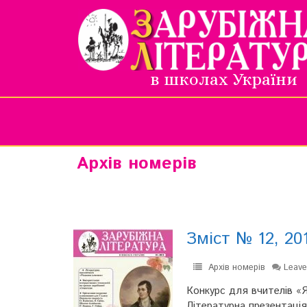
в школах України
Архів номерів
Зміст № 12, 20
Архів номерів
Leav
Конкурс для вчителів «Я
Літературна презентація