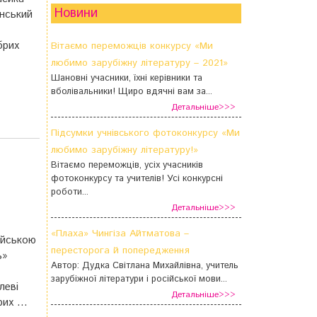
Новини
їнський
брих
Вітаємо переможців конкурсу «Ми
любимо зарубіжну літературу – 2021»
Шановні учасники, їхні керівники та
вболівальники! Щиро вдячні вам за...
Детальніше>>>
Підсумки учнівського фотоконкурсу «Ми
любимо зарубіжну літературу!»
Вітаємо переможців, усіх учасників
фотоконкурсу та учителів! Усі конкурсні
роботи...
Детальніше>>>
«Плаха» Чингіза Айтматова –
ійською
пересторога й попередження
ь»
Автор: Дудка Світлана Михайлівна, учитель
зарубіжної літератури і російської мови...
леві
Детальніше>>>
брих …