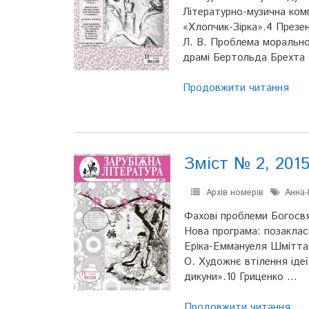
Літературно-музична комп
«Хлопчик-Зірка».4 Презен
Л. В. Проблема моральної
драмі Бертольда Брехта 
Продовжити читання
Зміст № 2, 201
Архів номерів
Анна-
Фахові проблеми Богосвят
Нова програма: позакласн
Еріка-Еммануеля Шмітта 
О. Художнє втілення іде
дикуни».10 Гриценко …
Продовжити читання