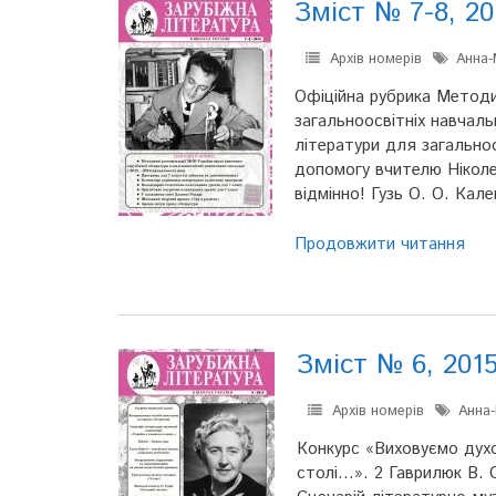
Зміст № 7-8, 20
Архів номерів
Анна-
Офіційна рубрика Методи
загальноосвітніх навчаль
літератури для загальноос
допомогу вчителю Ніколен
відмінно! Гузь О. О. Ка
Продовжити читання
Зміст № 6, 201
Архів номерів
Анна-
Конкурс «Виховуємо духов
столі…». 2 Гаврилюк В. 