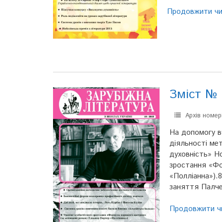
Продовжити ч
Зміст № 
Архів номер
На допомогу в
діяльності ме
духовність» Но
зростання «Фо
«Полліанна»).
заняття Палче
Продовжити ч