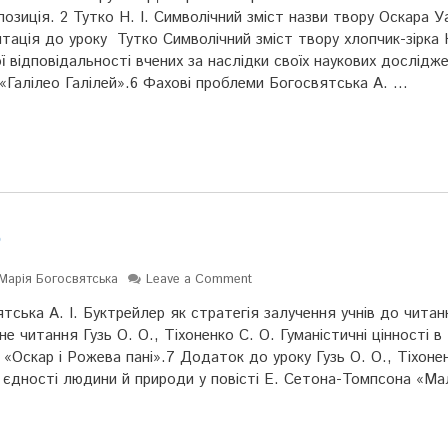
озиція. 2 Тутко Н. І. Символічний зміст назви твору Оскара 
тація до уроку Тутко Символічний зміст твору хлопчик-зірка 
 відповідальності вчених за наслідки своїх наукових дослідже
«Галілео Галілей».6 Фахові проблеми Богосвятська А. …
5
Марія Богосвятська
Leave a Comment
ська А. І. Буктрейлер як стратегія залучення учнів до читан
е читання Гузь О. О., Тіхоненко С. О. Гуманістичні цінності в 
«Оскар і Рожева пані».7 Додаток до уроку Гузь О. О., Тіхоне
ї єдності людини й природи у повісті Е. Сетона-Томпсона «Ма