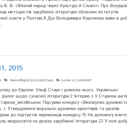
ка В. В. «Впізнай народ через Культуру й Слово!» Про Всеукра
нар методистів зарубіжної літератури обласних інститутів
ічної освіти у Полтаві.8 Дух Володимира Короленка живе в до
 …
1, 2015
в
Анна-Марія Богосвятська
Leave a Comment
ляху до Європи: Ульф Старк і довкола нього. Українсько-
 діалог щодо сучасної літератури.2 Інтервю з У.Старком англ
тарком_англійською Підсумки конкурсу «Виховуємо духовніст
. І. Утвердження морально-духовних орієнтирів та ідеалів
ихи до портретів переможців конкурсу.15 На допомогу вчите
оль медіаосвіти на уроках зарубіжної літератури.22 У колі до