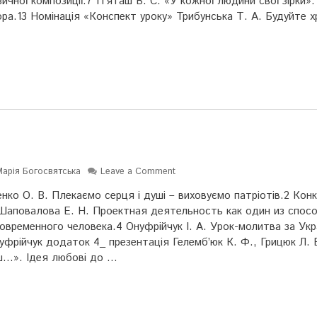
ичної композиції.7 П’яташ В. С. «У кожної людини свої зірки».
ора.13 Номінація «Конспект уроку» Трибунська Т. А. Будуйте х
Марія Богосвятська
Leave a Comment
енко О. В. Плекаємо серця і душі – виховуємо патріотів.2 Кон
Шаповалова Е. Н. Проектная деятельность как один из спос
временного человека.4 Онуфрійчук І. А. Урок-молитва за Укр
фрійчук додаток 4_ презентація Гелемб’юк К. Ф., Грицюк Л. 
аш…». Ідея любові до …