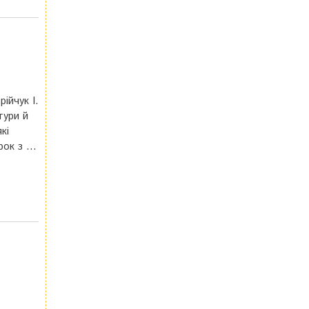
ійчук І.
тури й
кі
рок з …