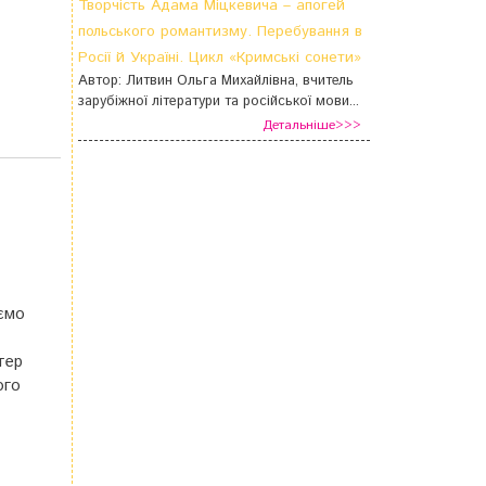
Творчість Адама Міцкевича – апогей
польського романтизму. Перебування в
Росії й Україні. Цикл «Кримські сонети»
Автор: Литвин Ольга Михайлівна, вчитель
зарубіжної літератури та російської мови...
Детальніше>>>
ємо
тер
ого