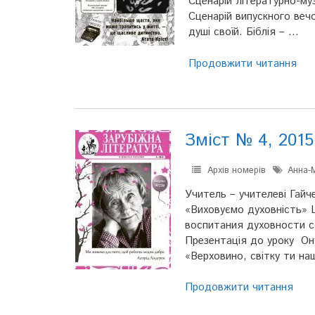
Сценарій літературно-муз
Сценарій випускного веч
душі своїй. Біблія – …
Продовжити читання
Зміст № 4, 2015
Архів номерів
Анна-
Учитель – учителеві Гайч
«Виховуємо духовність» 
воспитания духовности со
Презентація до уроку Ону
«Верховино, світку ти н
Продовжити читання