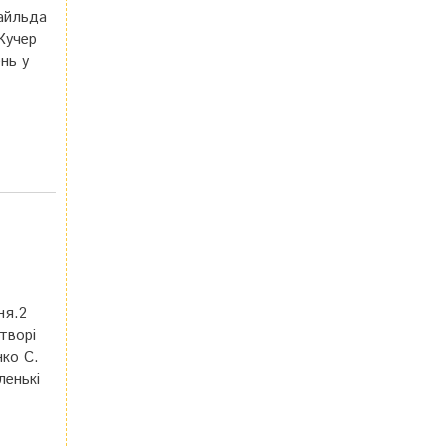
Уайльда
Кучер
нь у
ня.2
творі
нко С.
ленькі