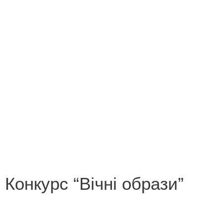
Конкурс на кращий переклад
Незабутні миті літа 2013
Новорічна казка
Поетична зима
Роботи переможців конкурсу «Лист літературному
героєві»
Роботи переможців конкурсу «У світі все
починається з мами»
Конкурс “Вічні образи”