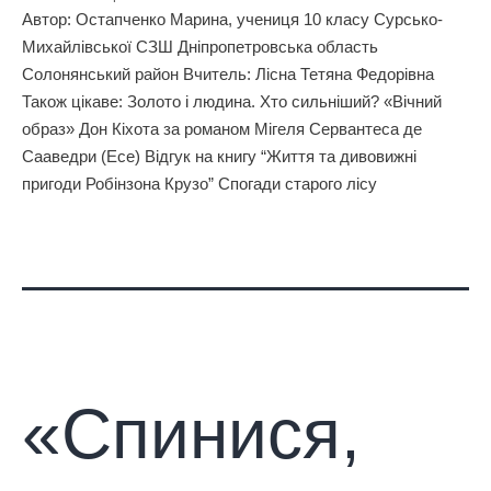
Автор: Остапченко Марина, учениця 10 класу Сурсько-
Михайлівської СЗШ Дніпропетровська область
Солонянський район Вчитель: Лісна Тетяна Федорівна
Також цікаве: Золото і людина. Хто сильніший? «Вічний
образ» Дон Кіхота за романом Мігеля Сервантеса де
Сааведри (Есе) Відгук на книгу “Життя та дивовижні
пригоди Робінзона Крузо” Спогади старого лісу
«Спинися,