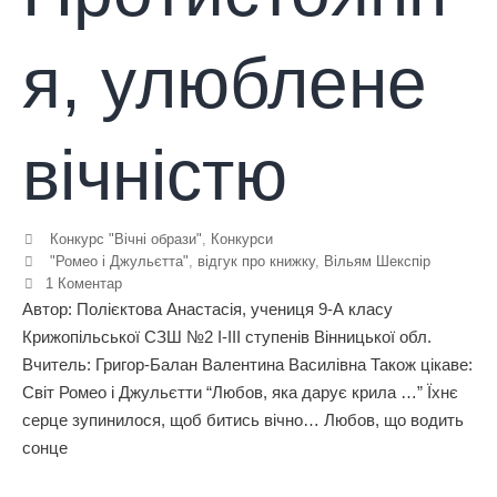
я, улюблене
вічністю
Конкурс "Вічні образи"
,
Конкурси
"Ромео і Джульєтта"
,
відгук про книжку
,
Вільям Шекспір
1 Коментар
Автор: Полієктова Анастасія, учениця 9-А класу
Крижопільської СЗШ №2 І-ІІІ ступенів Вінницької обл.
Вчитель: Григор-Балан Валентина Василівна Також цікаве:
Світ Ромео і Джульєтти “Любов, яка дарує крила …” Їхнє
серце зупинилося, щоб битись вічно… Любов, що водить
сонце