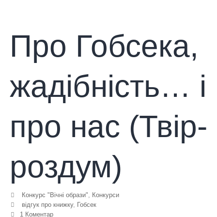
Про Гобсека,
жадібність… і
про нас (Твір-
роздум)
Конкурс "Вічні образи"
,
Конкурси
відгук про книжку
,
Гобсек
1 Коментар