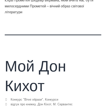
іскра Прометея Шедевр Бермана, який вчить нас бути
милосердними Прометей – вічний образ світової
літератури
Мой Дон
Кихот
Конкурс "Вічні образи"
,
Конкурси
відгук про книжку
,
Дон Кіхот
,
М. Сервантес