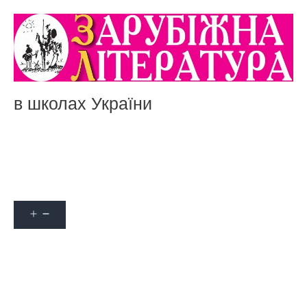
в школах України
Акції
Про журнал
Наші автори
Оформити передплату
Контакти