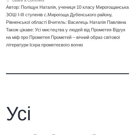
Leave a Comment
Автор: Поліщук Наталія, учениця 10 класу Мирогощанська
ЗОШ І-ІІІ ступенів с.Мирогоща Дубенського району,
Рівненської області Вчитель: Василець Наталія Павлівна
Також цікаве: Усі мистецтва у людей від Прометея Відгук
на міф про Прометея Прометей – вічний образ світової
літератури Іскра прометеєвого вогню
Усі