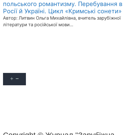
польського романтизму. Перебування в
Росії й Україні. Цикл «Кримські сонети»
Автор: Литвин Ольга Михайлівна, вчитель зарубіжної
літератури та російської мови...
Детальніше>>>
Акції
Про журнал
Наші автори
Оформити передплату
Контакти
Copyright © Журнал "Зарубіжна