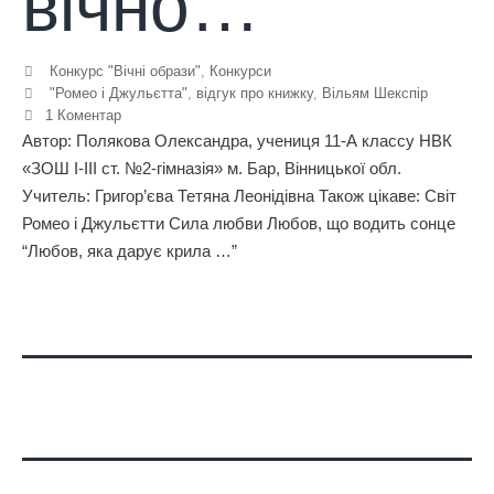
вічно…
Конкурс "Вічні образи"
,
Конкурси
"Ромео і Джульєтта"
,
відгук про книжку
,
Вільям Шекспір
1 Коментар
Автор: Полякова Олександра, учениця 11-А классу НВК
«ЗОШ І-ІІІ ст. №2-гімназія» м. Бар, Вінницької обл.
Учитель: Григор’єва Тетяна Леонідівна Також цікаве: Світ
Ромео і Джульєтти Сила любви Любов, що водить сонце
“Любов, яка дарує крила …”