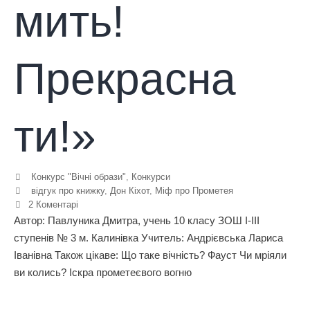
мить!
Прекрасна
ти!»
Конкурс "Вічні образи"
,
Конкурси
відгук про книжку
,
Дон Кіхот
,
Міф про Прометея
2 Коментарі
Автор: Павлуника Дмитра, учень 10 класу ЗОШ І-ІІІ
ступенів № 3 м. Калинівка Учитель: Андрієвська Лариса
Іванівна Також цікаве: Що таке вічність? Фауст Чи мріяли
ви колись? Іскра прометеєвого вогню