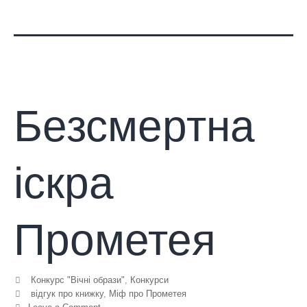
Безсмертна
іскра
Прометея
Конкурс "Вічні образи"
,
Конкурси
відгук про книжку
,
Міф про Прометея