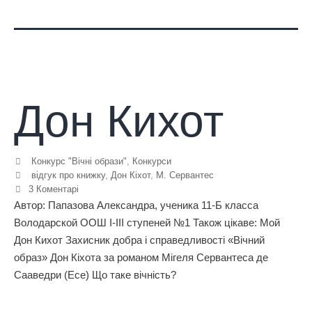
Дон Кихот
Конкурс "Вічні образи"
,
Конкурси
відгук про книжку
,
Дон Кіхот
,
М. Сервантес
3 Коментарі
Автор: Папазова Александра, ученика 11-Б класса
Володарской ООШ I-III ступеней №1 Також цікаве: Мой
Дон Кихот Захисник добра і справедливості «Вічний
образ» Дон Кіхота за романом Мігеля Сервантеса де
Сааведри (Есе) Що таке вічність?