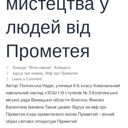
мистецтва у
людей від
Прометея
Конкурс "Вічні образи"
,
Конкурси
відгук про книжку
,
Міф про Прометея
Leave a Comment
Автор: Полонська Надія, учениця 8-Б класу Комунальний
навчальний заклад «ЗОШ І-ІІІ ступенів № 3 Козятинської
міської ради Вінницької області» Вчитель Фіненко
Валентина Іванівна Також цікаве: Відгук на міф про
Прометея Іскра прометеєвого вогню Прометей – вічний
образ світової літератури Прометей