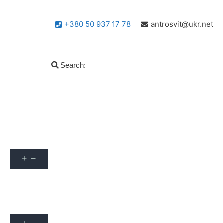
+380 50 937 17 78
antrosvit@ukr.net
Search:
Популярні запитання
info
Архів