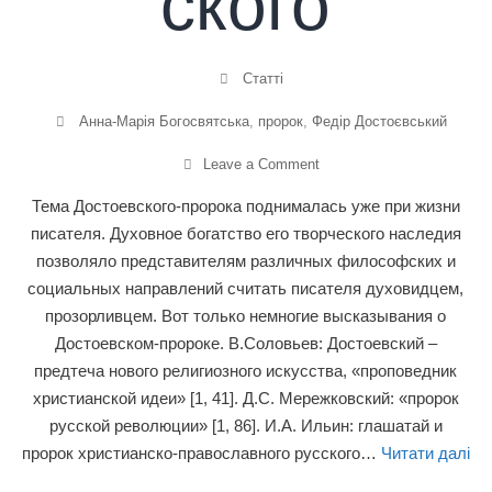
ского
Статті
Анна-Марія Богосвятська
,
пророк
,
Федір Достоєвський
Leave a Comment
Тема Достоевского-пророка поднималась уже при жизни
писателя. Духовное богатство его творческого наследия
позволяло представителям различных философских и
социальных направлений считать писателя духовидцем,
прозорливцем. Вот только немногие высказывания о
Достоевском-пророке. В.Соловьев: Достоевский –
предтеча нового религиозного искусства, «проповедник
христианской идеи» [1, 41]. Д.С. Мережковский: «пророк
русской революции» [1, 86]. И.А. Ильин: глашатай и
пророк христианско-православного русского…
Читати далі