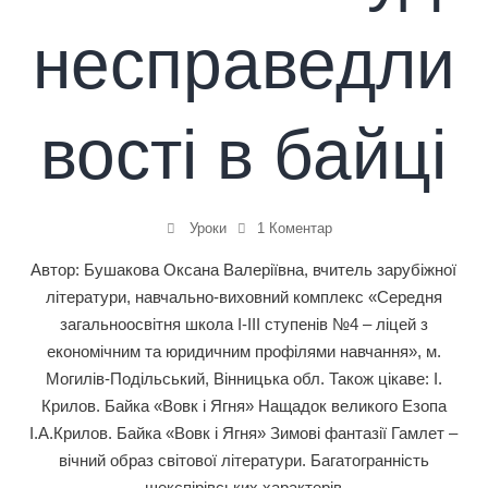
несправедли
вості в байці
Уроки
1 Коментар
Автор: Бушакова Оксана Валеріївна, вчитель зарубіжної
літератури, навчально-виховний комплекс «Середня
загальноосвітня школа І-ІІІ ступенів №4 – ліцей з
економічним та юридичним профілями навчання», м.
Могилів-Подільський, Вінницька обл. Також цікаве: І.
Крилов. Байка «Вовк і Ягня» Нащадок великого Езопа
І.А.Крилов. Байка «Вовк і Ягня» Зимові фантазії Гамлет –
вічний образ світової літератури. Багатогранність
шекспірівських характерів