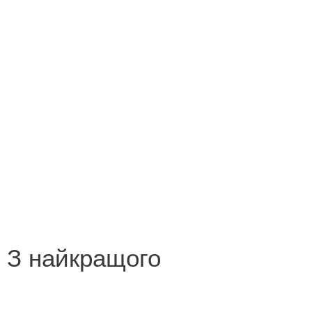
Конкурс на кращий переклад
Незабутні миті літа 2013
Новорічна казка
Поетична зима
Роботи переможців конкурсу «Лист літературному
героєві»
Роботи переможців конкурсу «У світі все
починається з мами»
З найкращого