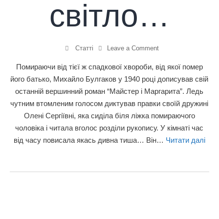
світло…
Статті
Leave a Comment
Помираючи від тієї ж спадкової хвороби, від якої помер
його батько, Михайло Булгаков у 1940 році дописував свій
останній вершинний роман “Майстер і Маргарита”. Ледь
чутним втомленим голосом диктував правки своїй дружині
Олені Сергіївні, яка сиділа біля ліжка помираючого
чоловіка і читала вголос розділи рукопису. У кімнаті час
від часу повисала якась дивна тиша… Він…
Читати далі