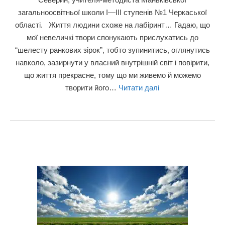
загальноосвітньої школи І—ІІІ ступенів №1 Черкаської
області. Життя людини схоже на лабіринт… Гадаю, що
мої невеличкі твори спонукають прислухатись до
“шелесту ранкових зірок”, тобто зупинитись, оглянутись
навколо, зазирнути у власний внутрішній світ і повірити,
що життя прекрасне, тому що ми живемо й можемо
творити його…
Читати далі