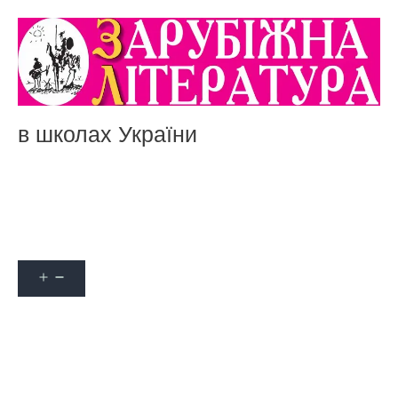
в школах України
Акції
Про журнал
Наші автори
Оформити передплату
Контакти