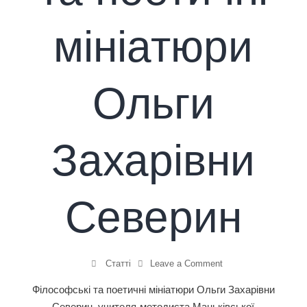
мініатюри
Ольги
Захарівни
Северин
Статті
Leave a Comment
Філософські та поетичні мініатюри Ольги Захарівни
Северин, учителя-методиста Маньківської