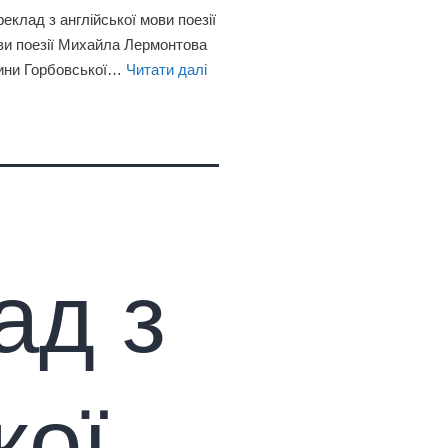
еклад з англійської мови поезії
ви поезії Михайла Лермонтова
рини Горбовської…
Читати далі
ад з
кої