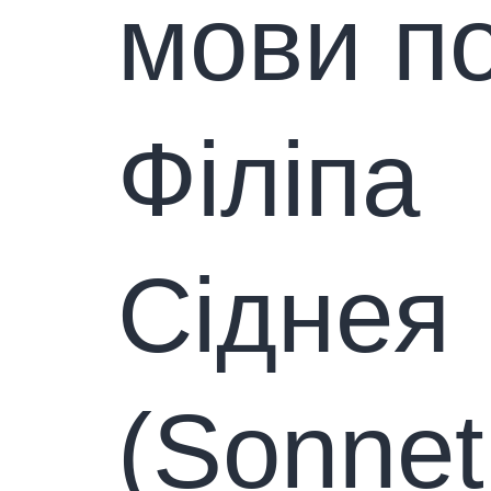
мови по
Філіпа
Сіднея
(Sonnet