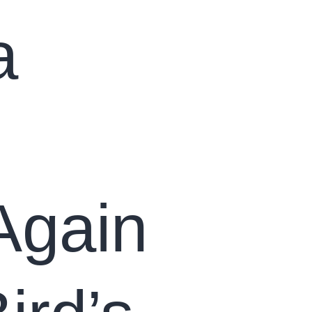
а
Again