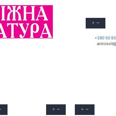
Про журнал
Акції
+380 50 93
antrosvit@
улярні запитання
Архів
Наші вебінари