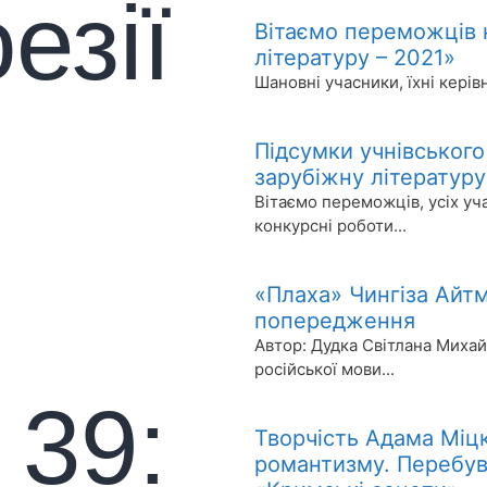
езії
Вітаємо переможців 
літературу – 2021»
Шановні учасники, їхні керів
Детальніше>>>
Підсумки учнівськог
зарубіжну літературу
Вітаємо переможців, усіх уча
конкурсні роботи...
Детальніше>>>
«Плаха» Чингіза Айтм
попередження
Автор: Дудка Світлана Михайл
російської мови...
Детальніше>>>
 39:
Творчість Адама Міц
романтизму. Перебува