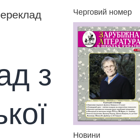
Черговий номер
переклад
ад з
ької
Новини