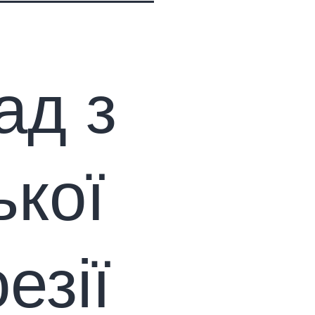
ад з
ької
езії