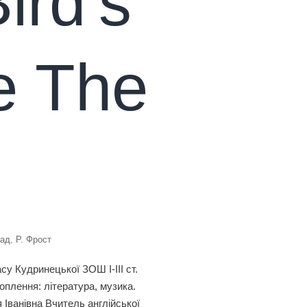
ird’s
e The
ад
,
Р. Фрост
у Кудринецької ЗОШ І-ІІІ ст.
оплення: література, музика.
Іванівна Вчитель англійської