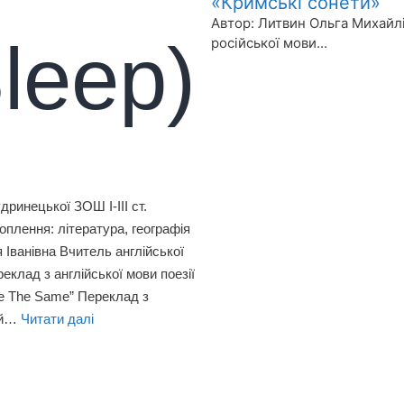
«Кримські сонети»
Автор: Литвин Ольга Михайлі
leep)
російської мови...
Детальніше>>>
ринецької ЗОШ І-ІІІ ст.
оплення: література, географія
Іванівна Вчитель англійської
еклад з англійської мови поезії
Be The Same” Переклад з
лей…
Читати далі