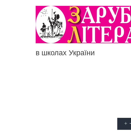
в школах України
Поп