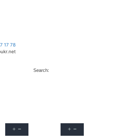
Оформити передплату
Контакти
7 17 78
ukr.net
Search:
Уроки та статті
Конкурси