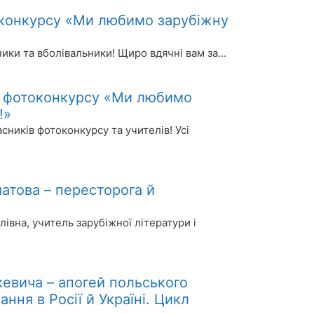
конкурсу «Ми любимо зарубіжну
ники та вболівальники! Щиро вдячні вам за...
о фотоконкурсу «Ми любимо
!»
сників фотоконкурсу та учителів! Усі
атова – пересторога й
івна, учитель зарубіжної літератури і
кевича – апогей польського
ння в Росії й Україні. Цикл