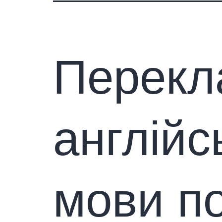
Перекл
англійс
мови по